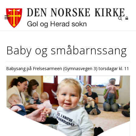
LIVETS GANG
Baby og småbarnssang
BARN OG UNGE
DIAKONI OG OMSORG
Babysang på Frelsesarmeen (Gymnasvegen 3) torsdagar kl. 11
KYRKJER OG KYRKJEGARDAR
KALENDER
KONTAKT