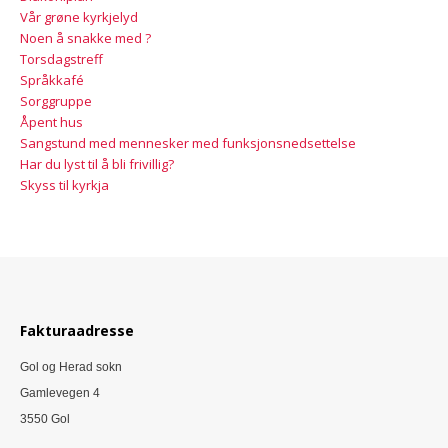
Vår grøne kyrkjelyd
Noen å snakke med ?
Torsdagstreff
Språkkafé
Sorggruppe
Åpent hus
Sangstund med mennesker med funksjonsnedsettelse
Har du lyst til å bli frivillig?
Skyss til kyrkja
Fakturaadresse
Gol og Herad sokn
Gamlevegen 4
3550 Gol