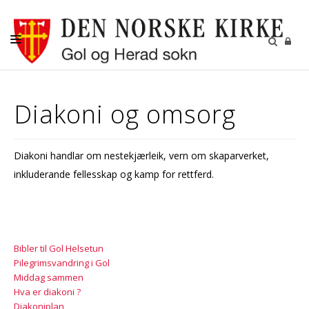
LIVETS GANG
Diakoni og omsorg
BARN OG UNGE
DIAKONI OG OMSORG
Diakoni handlar om nestekjærleik, vern om skaparverket,
KYRKJER OG KYRKJEGARDAR
inkluderande fellesskap og kamp for rettferd.
KALENDER
KONTAKT
Bibler til Gol Helsetun
Pilegrimsvandring i Gol
Middag sammen
Hva er diakoni ?
Diakoniplan